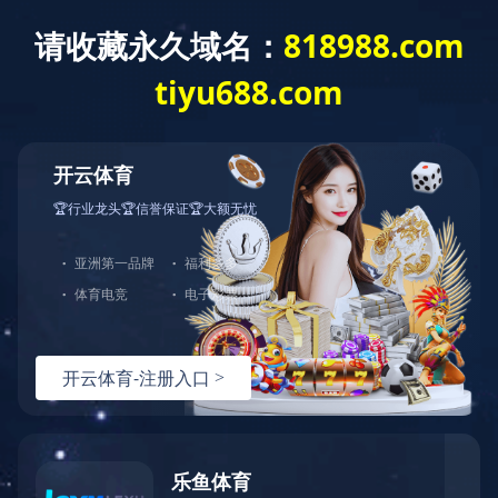
首页
HTH华体会体育登录入口hth.com
新闻中心
业务领域
设计咨询
城市规划
联系我们
信息公开
业务领域
城市规划
设计咨询
工程咨询
城市规划