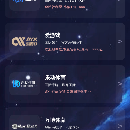
景观设计
工程建设
贵州云谷发展规划及
面积：
11.45平方公里
获奖：
【详情】
首页
2
下一页