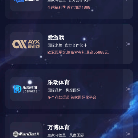
首页
2
3
网站地图
|
版权声明
|
联系我们
开元(中国)一站式服务平台-KY.COM
|
ky体育
|
华体会官方网页