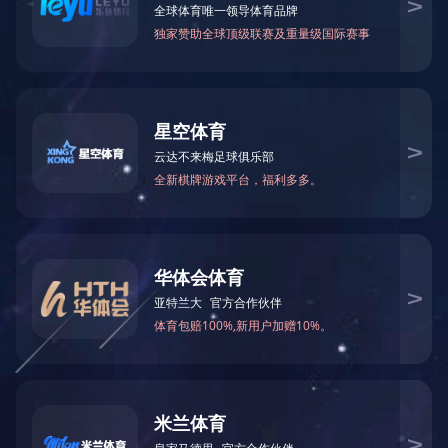
医疗建筑
养老建筑
北京饭店二期
文化观演建筑
面积：
273287平方米
获奖：
2014年获机
酒店建筑
奖一等奖 ...
【详情】
教育建筑
体育建筑
城市综合体
办公建筑
科研建筑
海外建筑
生物实验
北京财富中心
工业工程
面积：
一期246000...
机场物流
获奖：
2002年第九
能源环境
九名 200...
【详情】
室内设计