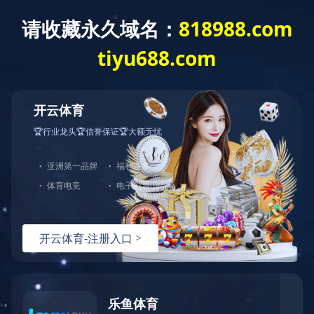
首页
HTH华体会体育登录入口hth.com
新闻中心
HTH华体会体育登录入口hth.com
公司简介
联系我们
信息公开
HTH华体会体育登录
公司简介
HTH华体会
入口hth.com
公司简介
团有限公司，成立
入口hth.co
高级管理人员
国有大型科技型
科学装置、科研