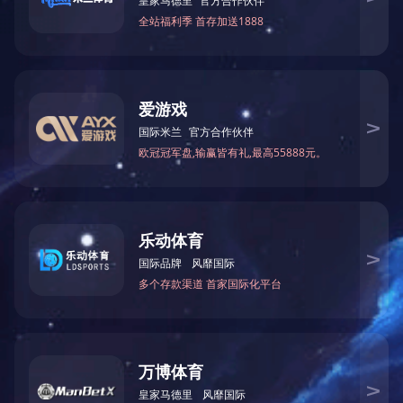
网站地图
|
版权声明
|
联系我们