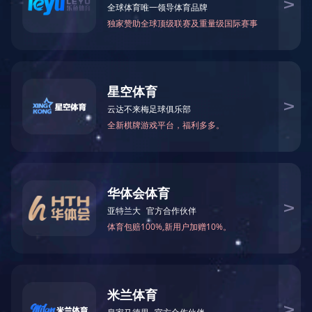
组织机构
HTH华体会
工程施工总承包
光辉历程
咨询资信甲级、
消防设施工程专
资质与荣誉
特种设备设计许
典型业绩
书。公司获得“
业”等多项称号
的核心骨干企业
HTH华体会
hth.com工
获得者1人，享受
门，在北京、上
北、新疆、重庆
HTH华体会
心、北京市设计
设标准百余项，主