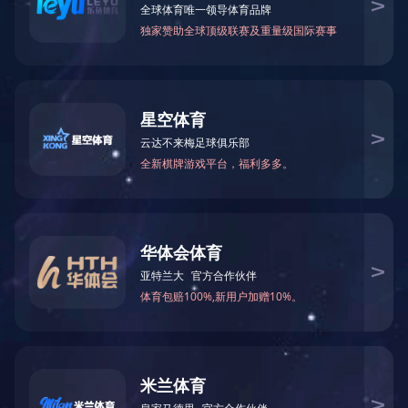
上级新闻
国资委动态
电子期刊
视频中心