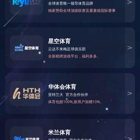
上级新闻
国资委动态
电子期刊
视频中心