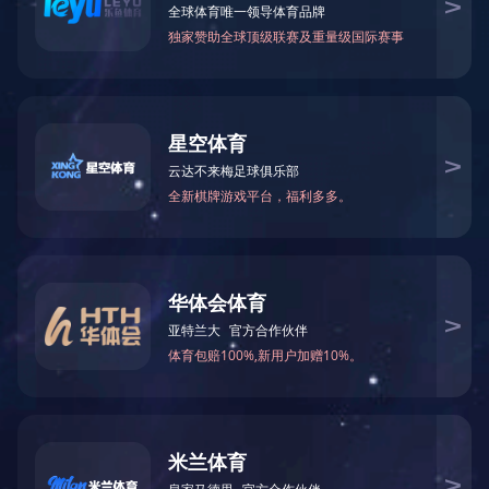
上级新闻
国资委动态
8月21日，国
作。期间，周开荃
视频中心
管理部（安全生产
记 董事长李海欣