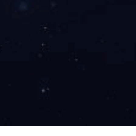
年改革发展任务
务，推动公司发
复杂严峻的
近平新时代中国
定力，从容应对变
网站地图
|
版权声明
|
联系我们
开元(中国)一站式服务平台-KY.COM
|
ky体育
|
华体会官方网页
版
|
开云·官方版网站登录入口
|
leyu
|
333体育平台登录官网(中