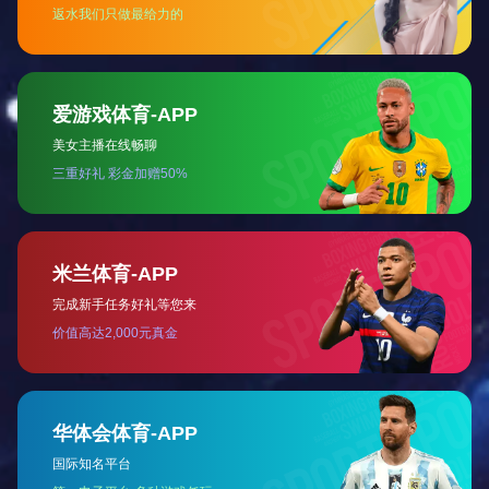
HTH华体会
初工作思路和重点
企业竞争力的工