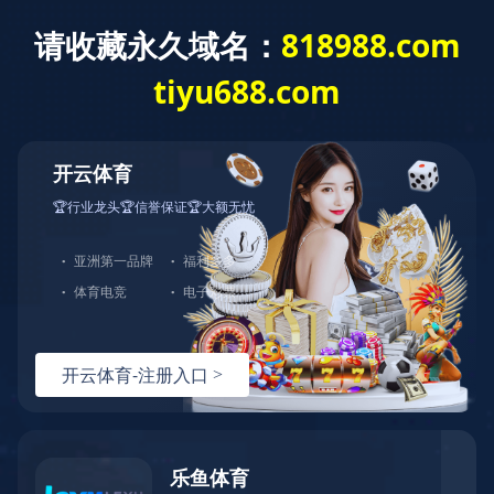
首页
HTH华体会体育登录入口hth.com
新闻中心
新闻中心
上级新闻
联系我们
信息公开
新闻中心
上级新闻
韧行致远
公司新闻
经营动态