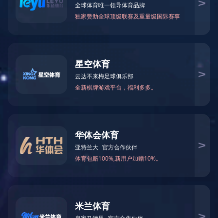
上级新闻
7月22日，
口hth.com
国资委动态
员参加会议。
视频中心